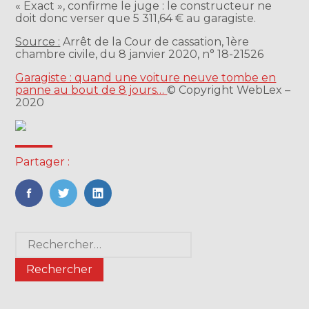
« Exact », confirme le juge : le constructeur ne
doit donc verser que 5 311,64 € au garagiste.
Source :
Arrêt de la Cour de cassation, 1ère
chambre civile, du 8 janvier 2020, n° 18-21526
Garagiste : quand une voiture neuve tombe en
panne au bout de 8 jours…
© Copyright WebLex –
2020
Partager :
FaceBook
Twitter
LinkedIn
Blog
Rechercher :
sidebar