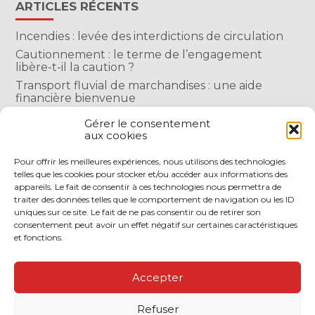
ARTICLES RÉCENTS
Incendies : levée des interdictions de circulation
Cautionnement : le terme de l’engagement
libère-t-il la caution ?
Transport fluvial de marchandises : une aide
financière bienvenue
Succession : les donations du parent renonçant
Gérer le consentement
comptent-elles ?
aux cookies
Encadrement des loyers : une année de plus
Pour offrir les meilleures expériences, nous utilisons des technologies
telles que les cookies pour stocker et/ou accéder aux informations des
COMMENTAIRES RÉCENTS
appareils. Le fait de consentir à ces technologies nous permettra de
traiter des données telles que le comportement de navigation ou les ID
uniques sur ce site. Le fait de ne pas consentir ou de retirer son
consentement peut avoir un effet négatif sur certaines caractéristiques
et fonctions.
Footer
LE CABINET
NOS SERVICES
Accepter
Principale
NOS SOLUTIONS EN LIGNE
CONTACT
Refuser