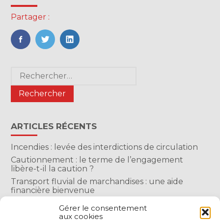
Partager :
FaceBook
Twitter
LinkedIn
Blog
Rechercher :
sidebar
ARTICLES RÉCENTS
Incendies : levée des interdictions de circulation
Cautionnement : le terme de l’engagement
libère-t-il la caution ?
Transport fluvial de marchandises : une aide
financière bienvenue
Succession : les donations du parent renonçant
Gérer le consentement
comptent-elles ?
aux cookies