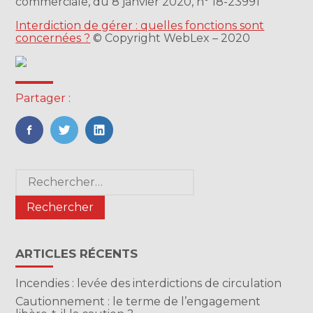
commerciale, du 8 janvier 2020, n° 18-23991
Interdiction de gérer : quelles fonctions sont
concernées ?
© Copyright WebLex – 2020
Partager :
FaceBook
Twitter
LinkedIn
Blog
Rechercher :
sidebar
ARTICLES RÉCENTS
Incendies : levée des interdictions de circulation
Cautionnement : le terme de l’engagement