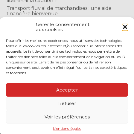
libère-t-il la caution ?
Transport fluvial de marchandises : une aide
financière bienvenue
Succession : les donations du parent renonçant
Gérer le consentement
comptent-elles ?
aux cookies
Encadrement des loyers : une année de plus
Pour offrir les meilleures expériences, nous utilisons des technologies
telles que les cookies pour stocker et/ou accéder aux informations des
COMMENTAIRES RÉCENTS
appareils. Le fait de consentir à ces technologies nous permettra de
traiter des données telles que le comportement de navigation ou les ID
uniques sur ce site. Le fait de ne pas consentir ou de retirer son
consentement peut avoir un effet négatif sur certaines caractéristiques
et fonctions.
Footer
LE CABINET
NOS SERVICES
Accepter
Principale
NOS SOLUTIONS EN LIGNE
CONTACT
Refuser
Footer
PLAN DU SITE
MENTIONS LÉGALES
Voir les préférences
CONCEPTION ET RÉALISATION
CLASSE 7
Mentions légales