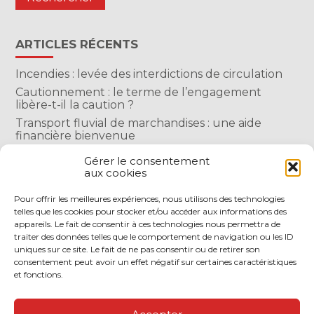
ARTICLES RÉCENTS
Incendies : levée des interdictions de circulation
Cautionnement : le terme de l’engagement
libère-t-il la caution ?
Transport fluvial de marchandises : une aide
financière bienvenue
Succession : les donations du parent renonçant
Gérer le consentement
comptent-elles ?
aux cookies
Encadrement des loyers : une année de plus
Pour offrir les meilleures expériences, nous utilisons des technologies
telles que les cookies pour stocker et/ou accéder aux informations des
COMMENTAIRES RÉCENTS
appareils. Le fait de consentir à ces technologies nous permettra de
traiter des données telles que le comportement de navigation ou les ID
uniques sur ce site. Le fait de ne pas consentir ou de retirer son
consentement peut avoir un effet négatif sur certaines caractéristiques
et fonctions.
Footer
LE CABINET
NOS SERVICES