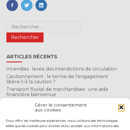
FaceBook
Twitter
LinkedIn
Blog
Rechercher :
sidebar
ARTICLES RÉCENTS
Incendies : levée des interdictions de circulation
Cautionnement : le terme de l’engagement
libère-t-il la caution ?
Transport fluvial de marchandises : une aide
financière bienvenue
Succession : les donations du parent renonçant
Gérer le consentement
comptent-elles ?
aux cookies
Encadrement des loyers : une année de plus
Pour offrir les meilleures expériences, nous utilisons des technologies
telles que les cookies pour stocker et/ou accéder aux informations des