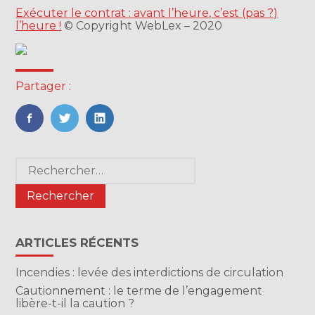
Exécuter le contrat : avant l’heure, c’est (pas ?)
l’heure !
© Copyright WebLex – 2020
Partager :
FaceBook
Twitter
LinkedIn
Blog
Rechercher :
sidebar
ARTICLES RÉCENTS
Incendies : levée des interdictions de circulation
Cautionnement : le terme de l’engagement
libère-t-il la caution ?