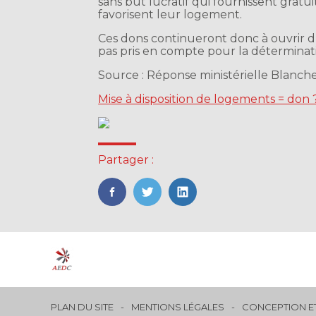
sans but lucratif qui fournissent grat
favorisent leur logement.
Ces dons continueront donc à ouvrir dr
pas pris en compte pour la déterminat
Source : Réponse ministérielle Blanch
Mise à disposition de logements = don 
Partager :
FaceBook
Twitter
LinkedIn
Footer
PLAN DU SITE
MENTIONS LÉGALES
CONCEPTION ET