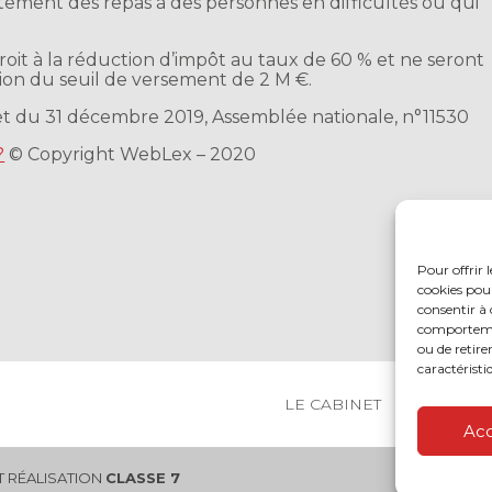
uitement des repas à des personnes en difficultés ou qui
oit à la réduction d’impôt au taux de 60 % et ne seront
ion du seuil de versement de 2 M €.
et du 31 décembre 2019, Assemblée nationale, n°11530
?
© Copyright WebLex – 2020
Pour offrir 
cookies pour
consentir à 
comportement
ou de retire
caractéristi
Footer
LE CABINET
NOS SER
Principale
Ac
 RÉALISATION
CLASSE 7