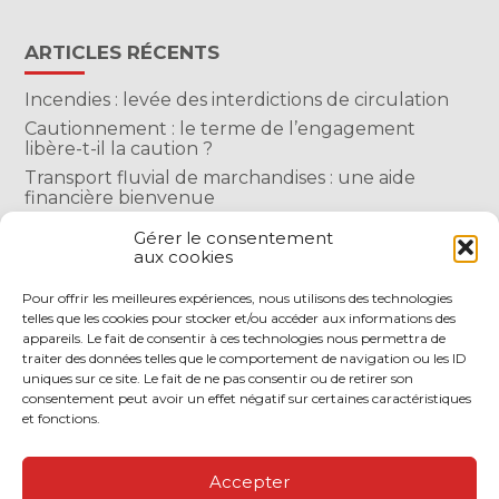
ARTICLES RÉCENTS
Incendies : levée des interdictions de circulation
Cautionnement : le terme de l’engagement
libère-t-il la caution ?
Transport fluvial de marchandises : une aide
financière bienvenue
Succession : les donations du parent renonçant
Gérer le consentement
comptent-elles ?
aux cookies
Encadrement des loyers : une année de plus
Pour offrir les meilleures expériences, nous utilisons des technologies
telles que les cookies pour stocker et/ou accéder aux informations des
COMMENTAIRES RÉCENTS
appareils. Le fait de consentir à ces technologies nous permettra de
traiter des données telles que le comportement de navigation ou les ID
uniques sur ce site. Le fait de ne pas consentir ou de retirer son
consentement peut avoir un effet négatif sur certaines caractéristiques
et fonctions.
Footer
LE CABINET
NOS SERVICES
Accepter
Principale