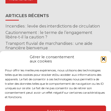
ARTICLES RÉCENTS
Incendies : levée des interdictions de circulation
Cautionnement : le terme de l’engagement
libère-t-il la caution ?
Transport fluvial de marchandises : une aide
financière bienvenue
Succession : les donations du parent renonçant
Gérer le consentement
comptent-elles ?
aux cookies
Encadrement des loyers : une année de plus
Pour offrir les meilleures expériences, nous utilisons des technologies
telles que les cookies pour stocker et/ou accéder aux informations des
COMMENTAIRES RÉCENTS
appareils. Le fait de consentir à ces technologies nous permettra de
traiter des données telles que le comportement de navigation ou les ID
uniques sur ce site. Le fait de ne pas consentir ou de retirer son
consentement peut avoir un effet négatif sur certaines caractéristiques
et fonctions.
Footer
LE CABINET
NOS SERVICES