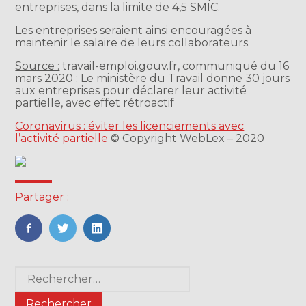
entreprises, dans la limite de 4,5 SMIC.
Les entreprises seraient ainsi encouragées à
maintenir le salaire de leurs collaborateurs.
Source :
travail-emploi.gouv.fr, communiqué du 16
mars 2020 : Le ministère du Travail donne 30 jours
aux entreprises pour déclarer leur activité
partielle, avec effet rétroactif
Coronavirus : éviter les licenciements avec
l’activité partielle
© Copyright WebLex – 2020
Partager :
FaceBook
Twitter
LinkedIn
Blog
Rechercher :
sidebar