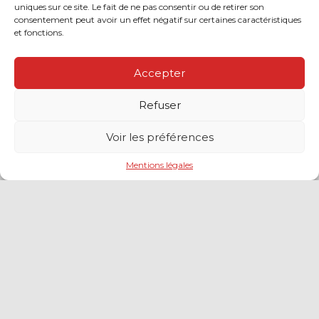
uniques sur ce site. Le fait de ne pas consentir ou de retirer son
Cautionnement : le terme de l’engagement libère-t-il la
consentement peut avoir un effet négatif sur certaines caractéristiques
caution ?
et fonctions.
Transport fluvial de marchandises : une aide financière
bienvenue
Succession : les donations du parent renonçant
Accepter
comptent-elles ?
Encadrement des loyers : une année de plus
Refuser
Voir les préférences
COMMENTAIRES RÉCENTS
Mentions légales
Footer
LE CABINET
NOS SERVICES
Principale
NOS SOLUTIONS EN LIGNE
CONTACT
Footer
PLAN DU SITE
MENTIONS LÉGALES