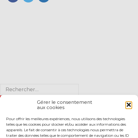
FaceBook
Twitter
LinkedIn
Blog
Rechercher :
sidebar
Gérer le consentement
aux cookies
Pour offrir les meilleures expériences, nous utilisons des technologies
ARTICLES RÉCENTS
telles que les cookies pour stocker et/ou accéder aux informations des
appareils. Le fait de consentir à ces technologies nous permettra de
Incendies : levée des interdictions de circulation
traiter des données telles que le comportement de navigation ou les ID