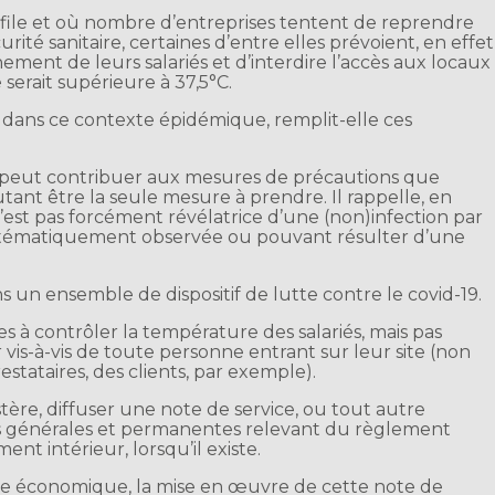
file et où nombre d’entreprises tentent de reprendre
rité sanitaire, certaines d’entre elles prévoient, en effet
ent de leurs salariés et d’interdire l’accès aux locaux
serait supérieure à 37,5°C.
dans ce contexte épidémique, remplit-elle ces
e peut contribuer aux mesures de précautions que
tant être la seule mesure à prendre. Il rappelle, en
’est pas forcément révélatrice d’une (non)infection par
 systématiquement observée ou pouvant résulter d’une
ans un ensemble de dispositif de lutte contre le covid-19.
ises à contrôler la température des salariés, mais pas
vis-à-vis de toute personne entrant sur leur site (non
estataires, des clients, par exemple).
stère, diffuser une note de service, ou tout autre
 générales et permanentes relevant du règlement
ent intérieur, lorsqu’il existe.
ise économique, la mise en œuvre de cette note de