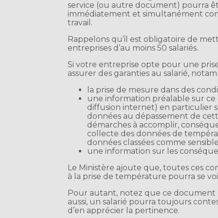
service (ou autre document) pourra êt
immédiatement et simultanément comm
travail.
Rappelons qu’il est obligatoire de me
entreprises d’au moins 50 salariés.
Si votre entreprise opte pour une pris
assurer des garanties au salarié, nota
la prise de mesure dans des condit
une information préalable sur ce d
diffusion internet) en particulier
données au dépassement de cette n
démarches à accomplir, conséquen
collecte des données de températ
données classées comme sensibles 
une information sur les conséque
Le Ministère ajoute que, toutes ces con
à la prise de température pourra se voir
Pour autant, notez que ce document du
aussi, un salarié pourra toujours conte
d’en apprécier la pertinence.