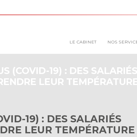
Principal
LE CABINET
NOS SERVIC
 (COVID-19) : DES SALARIÉ
RENDRE LEUR TEMPÉRATURE
ID-19) : DES SALARIÉS
NDRE LEUR TEMPÉRATURE