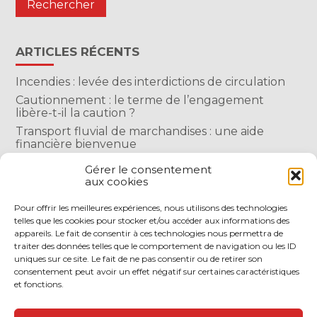
ARTICLES RÉCENTS
Incendies : levée des interdictions de circulation
Cautionnement : le terme de l’engagement
libère-t-il la caution ?
Transport fluvial de marchandises : une aide
financière bienvenue
Succession : les donations du parent renonçant
Gérer le consentement
comptent-elles ?
aux cookies
Encadrement des loyers : une année de plus
Pour offrir les meilleures expériences, nous utilisons des technologies
telles que les cookies pour stocker et/ou accéder aux informations des
COMMENTAIRES RÉCENTS
appareils. Le fait de consentir à ces technologies nous permettra de
traiter des données telles que le comportement de navigation ou les ID
uniques sur ce site. Le fait de ne pas consentir ou de retirer son
consentement peut avoir un effet négatif sur certaines caractéristiques
et fonctions.
Footer