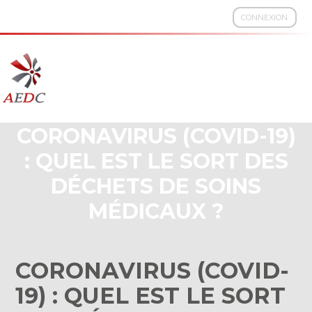
CONNEXION
Aller
au
contenu
CORONAVIRUS (COVID-19)
: QUEL EST LE SORT DES
DÉCHETS DE SOINS
MÉDICAUX ?
CORONAVIRUS (COVID-
19) : QUEL EST LE SORT