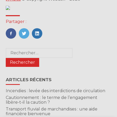
Partager :
FaceBook
Twitter
LinkedIn
Blog
Rechercher :
sidebar
ARTICLES RÉCENTS
Incendies : levée des interdictions de circulation
Cautionnement : le terme de l’engagement
libère-t-il la caution ?
Transport fluvial de marchandises : une aide
financière bienvenue