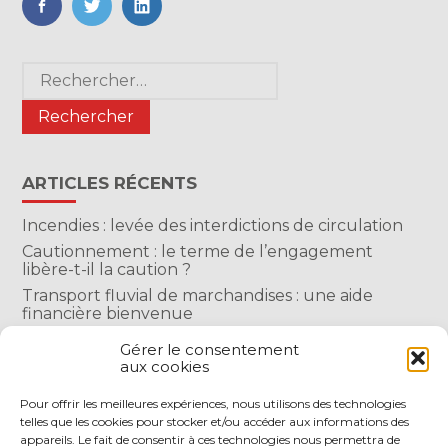
FaceBook
Twitter
LinkedIn
Blog
Rechercher :
sidebar
ARTICLES RÉCENTS
Incendies : levée des interdictions de circulation
Cautionnement : le terme de l’engagement
libère-t-il la caution ?
Transport fluvial de marchandises : une aide
financière bienvenue
Succession : les donations du parent renonçant
Gérer le consentement
comptent-elles ?
aux cookies
Encadrement des loyers : une année de plus
Pour offrir les meilleures expériences, nous utilisons des technologies
telles que les cookies pour stocker et/ou accéder aux informations des
COMMENTAIRES RÉCENTS
appareils. Le fait de consentir à ces technologies nous permettra de