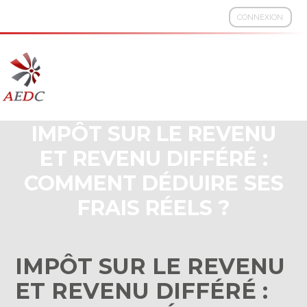
CONNEXION
Aller
au
contenu
IMPÔT SUR LE REVENU
ET REVENU DIFFÉRÉ :
COMMENT DÉDUIRE SES
FRAIS RÉELS ?
IMPÔT SUR LE REVENU
ET REVENU DIFFÉRÉ :