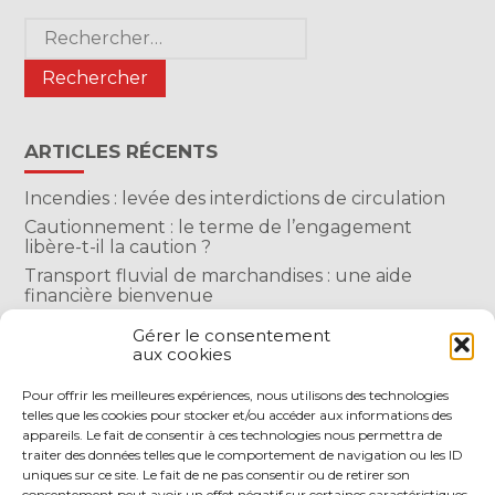
Blog
Rechercher :
sidebar
ARTICLES RÉCENTS
Incendies : levée des interdictions de circulation
Cautionnement : le terme de l’engagement
libère-t-il la caution ?
Transport fluvial de marchandises : une aide
financière bienvenue
Succession : les donations du parent renonçant
Gérer le consentement
comptent-elles ?
aux cookies
Encadrement des loyers : une année de plus
Pour offrir les meilleures expériences, nous utilisons des technologies
telles que les cookies pour stocker et/ou accéder aux informations des
COMMENTAIRES RÉCENTS
appareils. Le fait de consentir à ces technologies nous permettra de
traiter des données telles que le comportement de navigation ou les ID
uniques sur ce site. Le fait de ne pas consentir ou de retirer son
consentement peut avoir un effet négatif sur certaines caractéristiques