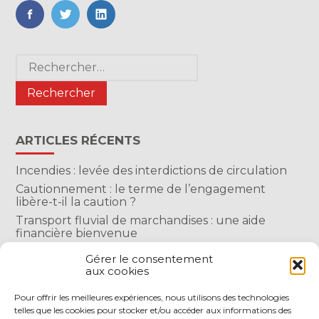
FaceBook
Twitter
LinkedIn
Blog
Rechercher :
sidebar
ARTICLES RÉCENTS
Incendies : levée des interdictions de circulation
Cautionnement : le terme de l’engagement
libère-t-il la caution ?
Transport fluvial de marchandises : une aide
financière bienvenue
Succession : les donations du parent renonçant
Gérer le consentement
comptent-elles ?
aux cookies
Encadrement des loyers : une année de plus
Pour offrir les meilleures expériences, nous utilisons des technologies
telles que les cookies pour stocker et/ou accéder aux informations des