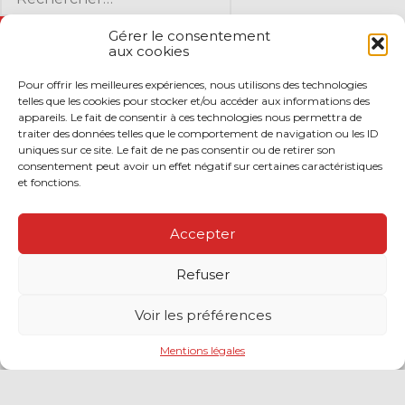
sidebar
Gérer le consentement
aux cookies
Pour offrir les meilleures expériences, nous utilisons des technologies
ARTICLES RÉCENTS
telles que les cookies pour stocker et/ou accéder aux informations des
appareils. Le fait de consentir à ces technologies nous permettra de
Incendies : levée des interdictions de circulation
traiter des données telles que le comportement de navigation ou les ID
uniques sur ce site. Le fait de ne pas consentir ou de retirer son
Cautionnement : le terme de l’engagement libère-t-il la
consentement peut avoir un effet négatif sur certaines caractéristiques
caution ?
et fonctions.
Transport fluvial de marchandises : une aide financière
bienvenue
Succession : les donations du parent renonçant
Accepter
comptent-elles ?
Encadrement des loyers : une année de plus
Refuser
Voir les préférences
COMMENTAIRES RÉCENTS
Mentions légales