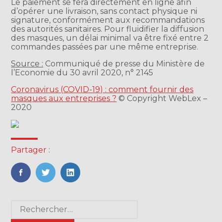
Le paiement se fera directement en ligne afin
d’opérer une livraison, sans contact physique ni
signature, conformément aux recommandations
des autorités sanitaires. Pour fluidifier la diffusion
des masques, un délai minimal va être fixé entre 2
commandes passées par une même entreprise.
Source :
Communiqué de presse du Ministère de
l’Economie du 30 avril 2020, n° 2145
Coronavirus (COVID-19) : comment fournir des
masques aux entreprises ?
© Copyright WebLex –
2020
Partager :
FaceBook
Twitter
LinkedIn
Blog
Rechercher :
sidebar