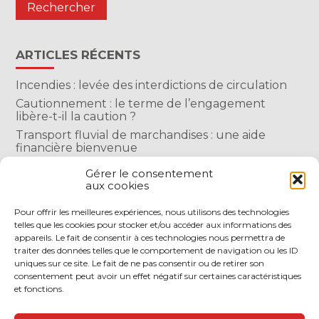
ARTICLES RÉCENTS
Incendies : levée des interdictions de circulation
Cautionnement : le terme de l’engagement
libère-t-il la caution ?
Transport fluvial de marchandises : une aide
financière bienvenue
Succession : les donations du parent renonçant
Gérer le consentement
comptent-elles ?
aux cookies
Encadrement des loyers : une année de plus
Pour offrir les meilleures expériences, nous utilisons des technologies
telles que les cookies pour stocker et/ou accéder aux informations des
COMMENTAIRES RÉCENTS
appareils. Le fait de consentir à ces technologies nous permettra de
traiter des données telles que le comportement de navigation ou les ID
uniques sur ce site. Le fait de ne pas consentir ou de retirer son
consentement peut avoir un effet négatif sur certaines caractéristiques
et fonctions.