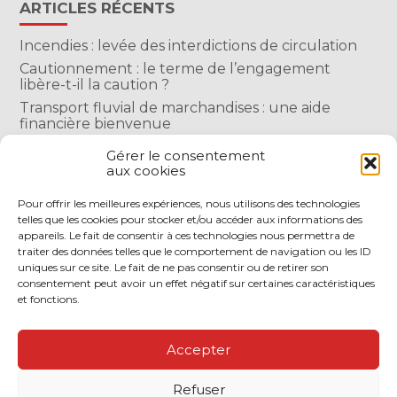
ARTICLES RÉCENTS
Incendies : levée des interdictions de circulation
Cautionnement : le terme de l’engagement
libère-t-il la caution ?
Transport fluvial de marchandises : une aide
financière bienvenue
Succession : les donations du parent renonçant
Gérer le consentement
comptent-elles ?
aux cookies
Encadrement des loyers : une année de plus
Pour offrir les meilleures expériences, nous utilisons des technologies
telles que les cookies pour stocker et/ou accéder aux informations des
COMMENTAIRES RÉCENTS
appareils. Le fait de consentir à ces technologies nous permettra de
traiter des données telles que le comportement de navigation ou les ID
uniques sur ce site. Le fait de ne pas consentir ou de retirer son
consentement peut avoir un effet négatif sur certaines caractéristiques
et fonctions.
Footer
LE CABINET
NOS SERVICES
Accepter
Principale
NOS SOLUTIONS EN LIGNE
CONTACT
Refuser