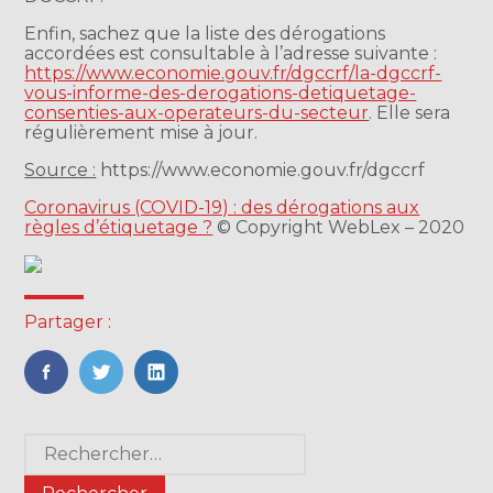
Enfin, sachez que la liste des dérogations
accordées est consultable à l’adresse suivante :
https://www.economie.gouv.fr/dgccrf/la-dgccrf-
vous-informe-des-derogations-detiquetage-
consenties-aux-operateurs-du-secteur
. Elle sera
régulièrement mise à jour.
Source :
https://www.economie.gouv.fr/dgccrf
Coronavirus (COVID-19) : des dérogations aux
règles d’étiquetage ?
© Copyright WebLex – 2020
Partager :
FaceBook
Twitter
LinkedIn
Blog
Rechercher :
sidebar