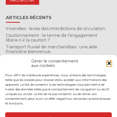
ARTICLES RÉCENTS
Incendies : levée des interdictions de circulation
Cautionnement : le terme de l’engagement
libère-t-il la caution ?
Transport fluvial de marchandises : une aide
financière bienvenue
Succession : les donations du parent renonçant
Gérer le consentement
comptent-elles ?
aux cookies
Encadrement des loyers : une année de plus
Pour offrir les meilleures expériences, nous utilisons des technologies
telles que les cookies pour stocker et/ou accéder aux informations des
COMMENTAIRES RÉCENTS
appareils. Le fait de consentir à ces technologies nous permettra de
traiter des données telles que le comportement de navigation ou les ID
uniques sur ce site. Le fait de ne pas consentir ou de retirer son
consentement peut avoir un effet négatif sur certaines caractéristiques
et fonctions.
Footer
LE CABINET
NOS SERVICES