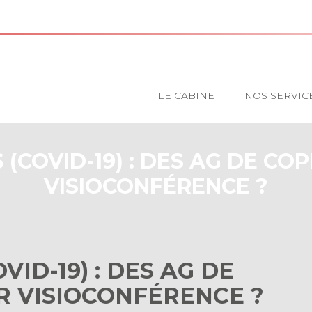
Principal
LE CABINET
NOS SERVIC
(COVID-19) : DES AG DE CO
VISIOCONFÉRENCE ?
ID-19) : DES AG DE
R VISIOCONFÉRENCE ?