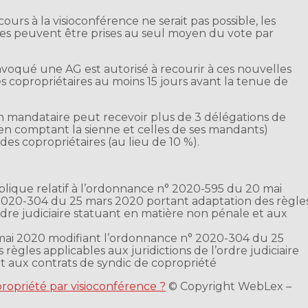
urs à la visioconférence ne serait pas possible, les
res peuvent être prises au seul moyen du vote par
nvoqué une AG est autorisé à recourir à ces nouvelles
les copropriétaires au moins 15 jours avant la tenue de
 un mandataire peut recevoir plus de 3 délégations de
e (en comptant la sienne et celles de ses mandants)
des copropriétaires (au lieu de 10 %).
lique relatif à l’ordonnance n° 2020-595 du 20 mai
2020-304 du 25 mars 2020 portant adaptation des règle
ordre judiciaire statuant en matière non pénale et aux
é
ai 2020 modifiant l’ordonnance n° 2020-304 du 25
ègles applicables aux juridictions de l’ordre judiciaire
t aux contrats de syndic de copropriété
ropriété par visioconférence ?
© Copyright WebLex –