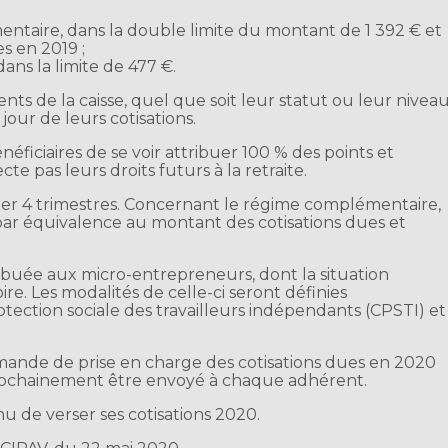
mentaire, dans la double limite du montant de 1 392 € et
s en 2019 ;
dans la limite de 477 €.
ents de la caisse, quel que soit leur statut ou leur nivea
 jour de leurs cotisations.
néficiaires de se voir attribuer 100 % des points et
te pas leurs droits futurs à la retraite.
lider 4 trimestres. Concernant le régime complémentaire,
t par équivalence au montant des cotisations dues et
ibuée aux micro-entrepreneurs, dont la situation
ire. Les modalités de celle-ci seront définies
otection sociale des travailleurs indépendants (CPSTI) et
mande de prise en charge des cotisations dues en 2020
prochainement être envoyé à chaque adhérent.
nu de verser ses cotisations 2020.