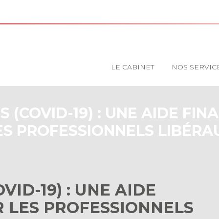
Principal
LE CABINET
NOS SERVIC
 (COVID-19) : UNE AIDE FIN
ES PROFESSIONNELS LIBÉRA
ID-19) : UNE AIDE
R LES PROFESSIONNELS