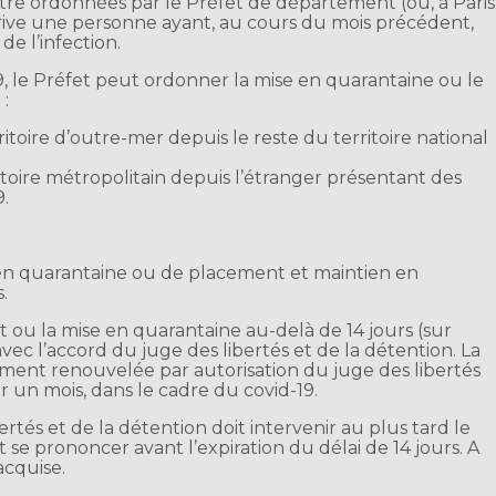
e ordonnées par le Préfet de département (ou, à Paris
rrive une personne ayant, au cours du mois précédent,
e l’infection.
9, le Préfet peut ordonner la mise en quarantaine ou le
 :
itoire d’outre-mer depuis le reste du territoire national
itoire métropolitain depuis l’étranger présentant des
9.
 en quarantaine ou de placement et maintien en
.
 ou la mise en quarantaine au-delà de 14 jours (sur
vec l’accord du juge des libertés et de la détention. La
ment renouvelée par autorisation du juge des libertés
r un mois, dans le cadre du covid-19.
bertés et de la détention doit intervenir au plus tard le
 se prononcer avant l’expiration du délai de 14 jours. A
acquise.