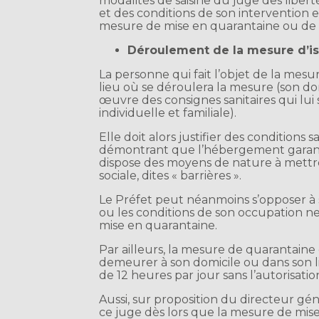
modalités de saisine du juge des liberté
et des conditions de son intervention 
mesure de mise en quarantaine ou de p
Déroulement de la mesure d’i
La personne qui fait l’objet de la mes
lieu où se déroulera la mesure (son d
œuvre des consignes sanitaires qui lui 
individuelle et familiale).
Elle doit alors justifier des condition
démontrant que l’hébergement garantit
dispose des moyens de nature à mettre
sociale, dites « barrières ».
Le Préfet peut néanmoins s’opposer à so
ou les conditions de son occupation ne 
mise en quarantaine.
Par ailleurs, la mesure de quarantaine
demeurer à son domicile ou dans son 
de 12 heures par jour sans l’autorisatio
Aussi, sur proposition du directeur gén
ce juge dès lors que la mesure de mis