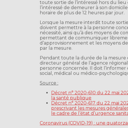
toute sortie de l’intéressé hors du lie
l’intéressé de demeurer à son domici
horaire de plus de 12 heures par jour.
Lorsque la mesure interdit toute sorti
doivent permettre à la personne conce
nécessité, ainsi qu’à des moyens de c
permettant de communiquer librement a
d’approvisionnement et les moyens d
par la mesure.
Pendant toute la durée de la mesure 
directeur général de l’agence régional
personne concernée. Il doit l’informer
social, médical ou médico-psychologiq
Source :
Décret n° 2020-610 du 22 mai 2020 
la santé publique
Décret n° 2020-617 du 22 mai 20
prescrivant les mesures générales
le cadre de l’état d’urgence sanit
Coronavirus (COVID-19) : une quatorz