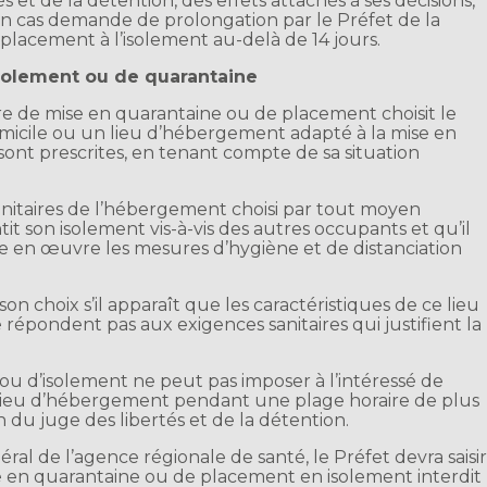
s et de la détention, des effets attachés à ses décisions,
en cas demande de prolongation par le Préfet de la
lacement à l’isolement au-delà de 14 jours.
solement ou de quarantaine
ure de mise en quarantaine ou de placement choisit le
omicile ou un lieu d’hébergement adapté à la mise en
sont prescrites, en tenant compte de sa situation
s sanitaires de l’hébergement choisi par tout moyen
 son isolement vis-à-vis des autres occupants et qu’il
 en œuvre les mesures d’hygiène et de distanciation
n choix s’il apparaît que les caractéristiques de ce lieu
répondent pas aux exigences sanitaires qui justifient la
 ou d’isolement ne peut pas imposer à l’intéressé de
lieu d’hébergement pendant une plage horaire de plus
n du juge des libertés et de la détention.
éral de l’agence régionale de santé, le Préfet devra saisi
e en quarantaine ou de placement en isolement interdit