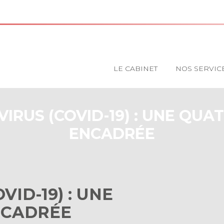
Principal
LE CABINET
NOS SERVIC
IRUS (COVID-19) : UNE QUA
ENCADRÉE
ID-19) : UNE
NCADRÉE