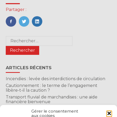
Partager :
FaceBook
Twitter
LinkedIn
Blog
Rechercher :
sidebar
ARTICLES RÉCENTS
Incendies : levée des interdictions de circulation
Cautionnement : le terme de l’engagement
libère-t-il la caution ?
Transport fluvial de marchandises : une aide
financière bienvenue
Succession : les donations du parent renonçant
Gérer le consentement
comptent-elles ?
aux cookies