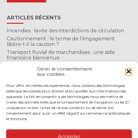
ARTICLES RÉCENTS
Incendies : levée des interdictions de circulation
Cautionnement : le terme de l’engagement
libère-t-il la caution ?
Transport fluvial de marchandises : une aide
financière bienvenue
Succession : les donations du parent renonçant
Gérer le consentement
comptent-elles ?
aux cookies
Encadrement des loyers : une année de plus
Pour offrir les meilleures expériences, nous utilisons des technologies
telles que les cookies pour stocker et/ou accéder aux informations des
COMMENTAIRES RÉCENTS
appareils. Le fait de consentir à ces technologies nous permettra de
traiter des données telles que le comportement de navigation ou les ID
uniques sur ce site. Le fait de ne pas consentir ou de retirer son
consentement peut avoir un effet négatif sur certaines caractéristiques
et fonctions.
Footer
LE CABINET
NOS SERVICES
Accepter