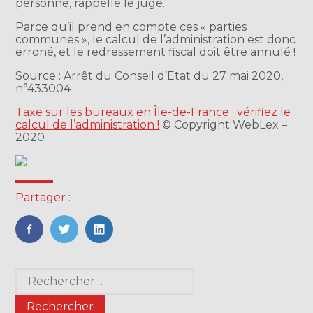
personne, rappelle le juge.
Parce qu’il prend en compte ces « parties
communes », le calcul de l’administration est donc
erroné, et le redressement fiscal doit être annulé !
Source : Arrêt du Conseil d’Etat du 27 mai 2020,
n°433004
Taxe sur les bureaux en Île-de-France : vérifiez le
calcul de l’administration !
© Copyright WebLex –
2020
Partager :
FaceBook
Twitter
LinkedIn
Blog
Rechercher :
sidebar