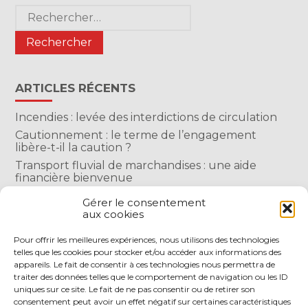
Blog
Rechercher :
sidebar
ARTICLES RÉCENTS
Incendies : levée des interdictions de circulation
Cautionnement : le terme de l’engagement
libère-t-il la caution ?
Transport fluvial de marchandises : une aide
financière bienvenue
Succession : les donations du parent renonçant
Gérer le consentement
comptent-elles ?
aux cookies
Encadrement des loyers : une année de plus
Pour offrir les meilleures expériences, nous utilisons des technologies
telles que les cookies pour stocker et/ou accéder aux informations des
COMMENTAIRES RÉCENTS
appareils. Le fait de consentir à ces technologies nous permettra de
traiter des données telles que le comportement de navigation ou les ID
uniques sur ce site. Le fait de ne pas consentir ou de retirer son
consentement peut avoir un effet négatif sur certaines caractéristiques