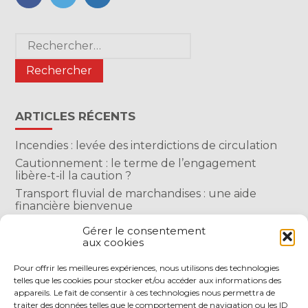
FaceBook
Twitter
LinkedIn
Blog
Rechercher :
sidebar
ARTICLES RÉCENTS
Incendies : levée des interdictions de circulation
Cautionnement : le terme de l’engagement
libère-t-il la caution ?
Transport fluvial de marchandises : une aide
financière bienvenue
Succession : les donations du parent renonçant
Gérer le consentement
comptent-elles ?
aux cookies
Encadrement des loyers : une année de plus
Pour offrir les meilleures expériences, nous utilisons des technologies
telles que les cookies pour stocker et/ou accéder aux informations des
COMMENTAIRES RÉCENTS
appareils. Le fait de consentir à ces technologies nous permettra de
traiter des données telles que le comportement de navigation ou les ID