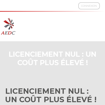
CONNEXION
Aller
au
contenu
LICENCIEMENT NUL : UN
COÛT PLUS ÉLEVÉ !
LICENCIEMENT NUL :
UN COÛT PLUS ÉLEVÉ !