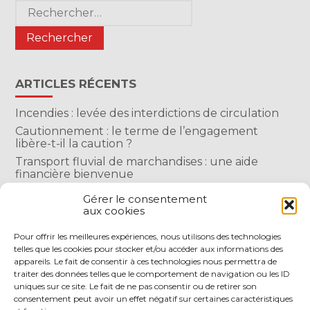
Blog
Rechercher :
sidebar
ARTICLES RÉCENTS
Incendies : levée des interdictions de circulation
Cautionnement : le terme de l’engagement
libère-t-il la caution ?
Transport fluvial de marchandises : une aide
financière bienvenue
Succession : les donations du parent renonçant
Gérer le consentement
comptent-elles ?
aux cookies
Encadrement des loyers : une année de plus
Pour offrir les meilleures expériences, nous utilisons des technologies
telles que les cookies pour stocker et/ou accéder aux informations des
COMMENTAIRES RÉCENTS
appareils. Le fait de consentir à ces technologies nous permettra de
traiter des données telles que le comportement de navigation ou les ID
uniques sur ce site. Le fait de ne pas consentir ou de retirer son
consentement peut avoir un effet négatif sur certaines caractéristiques