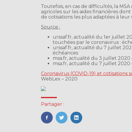
Toutefois, en cas de difficultés, la MS
agricoles sur les aides financières don
de cotisations les plus adaptées à leur 
Source :
urssaf.fr, actualité du 1er juille
touchées par le coronavirus : éché
urssaf.fr, actualité du 7 juillet 2
échéances
msa.fr, actualité du 3 juillet 202
msa.fr, actualité du 7 juillet 20
Coronavirus (COVID-19) et cotisations s
WebLex – 2020
Partager :
FaceBook
Twitter
LinkedIn