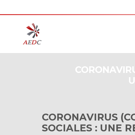
Aller
au
contenu
CORONAVIRUS
U
CORONAVIRUS (CO
SOCIALES : UNE 