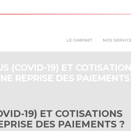
Principal
LE CABINET
NOS SERVIC
 (COVID-19) ET COTISATION
NE REPRISE DES PAIEMENTS
VID-19) ET COTISATIONS
REPRISE DES PAIEMENTS ?