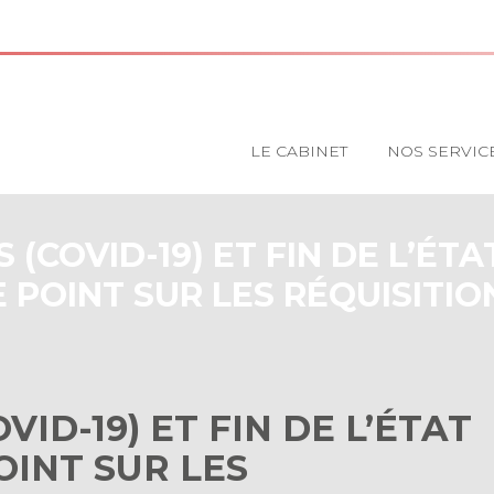
Principal
LE CABINET
NOS SERVIC
(COVID-19) ET FIN DE L’ÉTA
E POINT SUR LES RÉQUISITIO
ID-19) ET FIN DE L’ÉTAT
OINT SUR LES