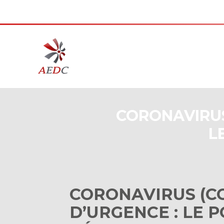
Aller
au
contenu
CORONAVIRUS 
L
CORONAVIRUS (COV
D’URGENCE : LE P