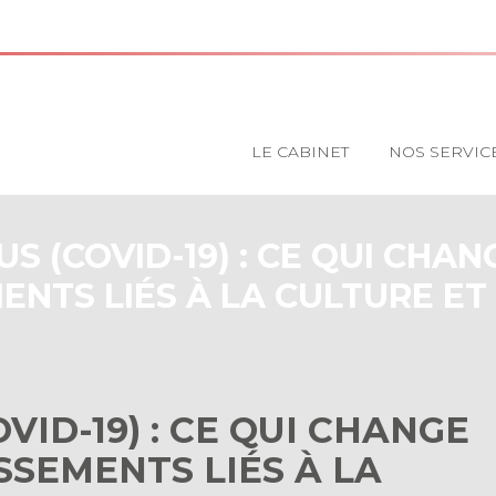
Principal
LE CABINET
NOS SERVIC
S (COVID-19) : CE QUI CHAN
ENTS LIÉS À LA CULTURE ET
ID-19) : CE QUI CHANGE
SSEMENTS LIÉS À LA