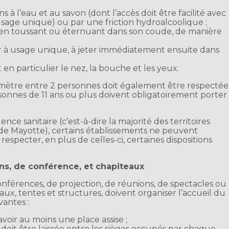
 à l’eau et au savon (dont l’accès doit être facilité avec
 usage unique) ou par une friction hydroalcoolique ;
e en toussant ou éternuant dans son coude, de manière
à usage unique, à jeter immédiatement ensuite dans
t en particulier le nez, la bouche et les yeux.
mètre entre 2 personnes doit également être respectée
ersonnes de 11 ans ou plus doivent obligatoirement porter
gence sanitaire (c’est-à-dire la majorité des territoires
t de Mayotte), certains établissements ne peuvent
respecter, en plus de celles-ci, certaines dispositions
ons, de conférence, et chapiteaux
conférences, de projection, de réunions, de spectacles ou
aux, tentes et structures, doivent organiser l’accueil du
vantes :
avoir au moins une place assise ;
doit être laissée entre les sièges occupés par chaque