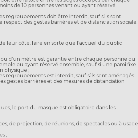
oins de 10 personnes venant ou ayant réservé
 regroupements doit être interdit, sauf s’ils sont
respect des gestes barrières et de distanciation sociale.
de leur côté, faire en sorte que l’accueil du public
e ou d’un mètre est garantie entre chaque personne ou
ble ou ayant réservé ensemble, sauf si une paroi fixe
n physique ;
s regroupements est interdit, sauf s’ils sont aménagés
des gestes barrières et des mesures de distanciation
iques, le port du masque est obligatoire dans les
nces, de projection, de réunions, de spectacles ou à usag
es ;