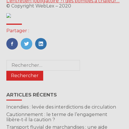
L’entretien (obligatoire ?) des pompes à chaleur…
© Copyright WebLex – 2020
Partager :
FaceBook
Twitter
LinkedIn
Blog
Rechercher :
sidebar
ARTICLES RÉCENTS
Incendies : levée des interdictions de circulation
Cautionnement : le terme de l’engagement
libère-t-il la caution ?
Transport fluvial de marchandises : une aide