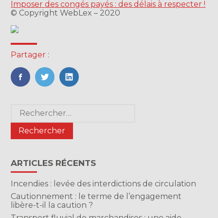
Imposer des congés payés : des délais à respecter !
© Copyright WebLex – 2020
Partager :
FaceBook
Twitter
LinkedIn
Blog
Rechercher :
sidebar
ARTICLES RÉCENTS
Incendies : levée des interdictions de circulation
Cautionnement : le terme de l’engagement
libère-t-il la caution ?
Transport fluvial de marchandises : une aide