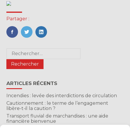
Partager :
FaceBook
Twitter
LinkedIn
Blog
Rechercher :
sidebar
ARTICLES RÉCENTS
Incendies : levée des interdictions de circulation
Cautionnement : le terme de l’engagement
libère-t-il la caution ?
Transport fluvial de marchandises : une aide
financière bienvenue
Succession : les donations du parent renonçant