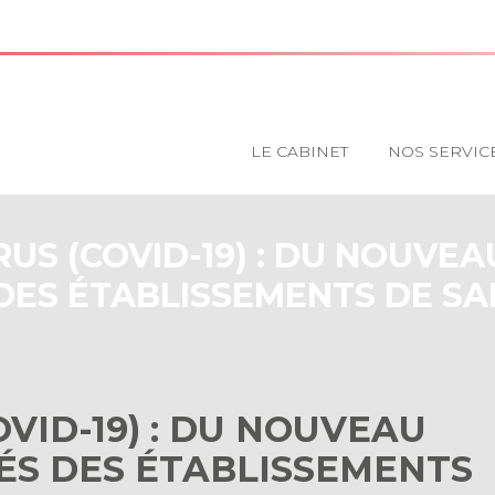
Principal
LE CABINET
NOS SERVIC
US (COVID-19) : DU NOUVEA
DES ÉTABLISSEMENTS DE SA
MILITAIRES
VID-19) : DU NOUVEAU
ÉS DES ÉTABLISSEMENTS