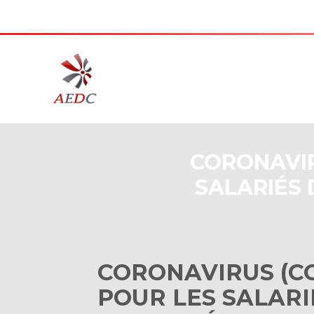
Aller
au
contenu
CORONAVIR
SALARIÉS 
CORONAVIRUS (CO
POUR LES SALARI