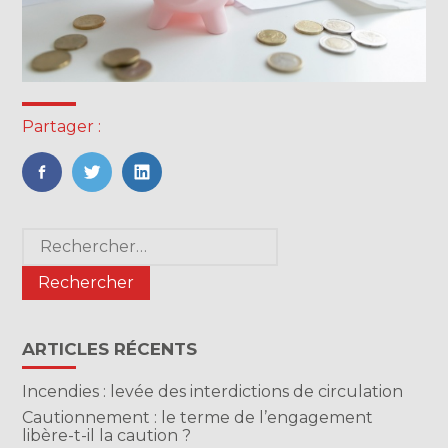
Partager :
FaceBook
Twitter
LinkedIn
Blog
Rechercher :
sidebar
ARTICLES RÉCENTS
Incendies : levée des interdictions de circulation
Cautionnement : le terme de l’engagement
libère-t-il la caution ?